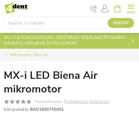
Přejít
NÁKUPNÍ
KOŠÍK
na
obsah
HLEDAT
DO 17.8.2026 DOVOLENÁ, ZBOŽÍ BUDE ODESLÁNO PO NAŠEM
NÁVRATU, DĚKUJEME ZA POCHOPENÍ
Mikromotory Bien Air
MX-i LED Biena Air
mikromotor
Podrobnosti hodnocení
Neohodnoceno
Kód produktu:
BAD1600755001