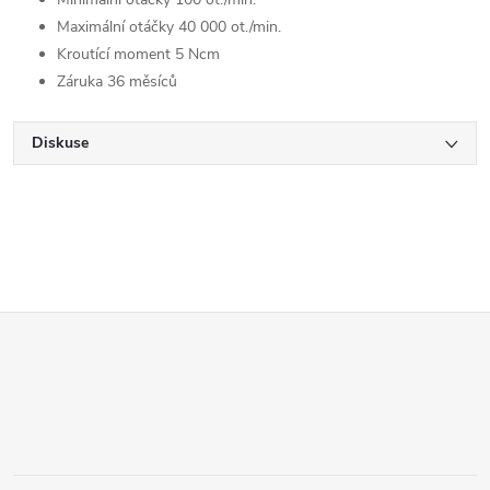
Maximální otáčky 40 000 ot./min.
Kroutící moment 5 Ncm
Záruka 36 měsíců
Diskuse
Z
á
p