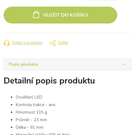
Měrná
cena:
VLOŽIT DO KOŠÍKU
Dotaz k produktu
Sdílet
Popis produktu
Detailní popis produktu
Osvětlení LED
Kontrola trakce - ano
Hmotnost 115 g
Průměr - 23 mm
Délka - 91 mm
Minimální otáčky 100 ot./min.