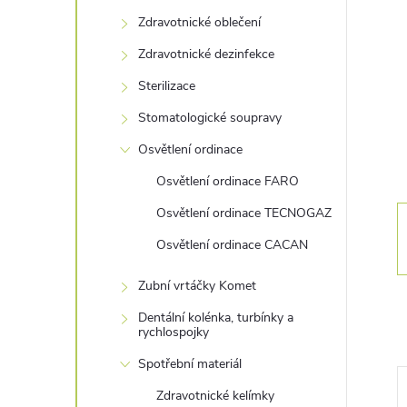
s
Zdravotnické oblečení
t
Zdravotnické dezinfekce
r
Sterilizace
Stomatologické soupravy
a
Osvětlení ordinace
n
Osvětlení ordinace FARO
Osvětlení ordinace TECNOGAZ
n
Osvětlení ordinace CACAN
í
Zubní vrtáčky Komet
p
Dentální kolénka, turbínky a
rychlospojky
a
Spotřební materiál
Zdravotnické kelímky