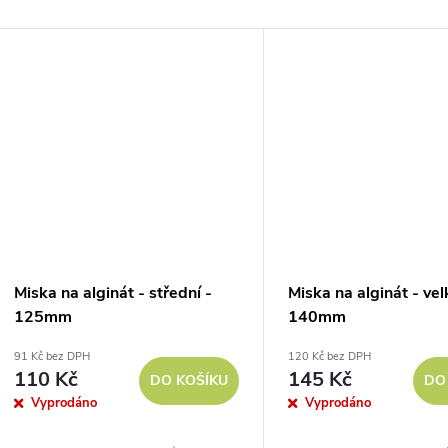
Miska na alginát - střední -
Miska na alginát - vel
125mm
140mm
91 Kč bez DPH
120 Kč bez DPH
110 Kč
145 Kč
DO KOŠÍKU
DO
Vyprodáno
Vyprodáno