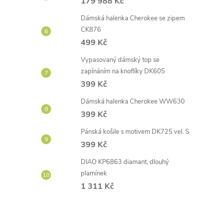
179 988 Kč
Dámská halenka Cherokee se zipem
CK876
499 Kč
Vypasovaný dámský top se
zapínáním na knoflíky DK605
399 Kč
Dámská halenka Cherokee WW630
399 Kč
Pánská košile s motivem DK725 vel. S
399 Kč
DIAO KP6863 diamant, dlouhý
plamínek
1 311 Kč