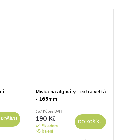
ká -
Miska na algináty - extra velká
- 165mm
157 Kč bez DPH
190 Kč
 KOŠÍKU
DO KOŠÍKU
Skladem
>5 balení