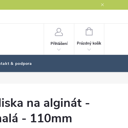
NÁKUPNÍ
KOŠÍK
Prázdný košík
Přihlášení
takt & podpora
iska na alginát -
alá - 110mm