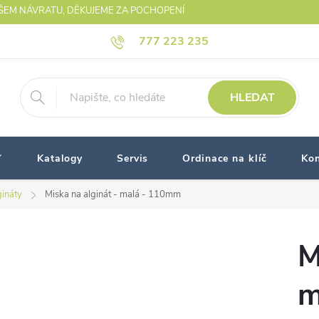
AŠEM NÁVRATU, DĚKUJEME ZA POCHOPENÍ
777 223 235
HLEDAT
Katalogy
Servis
Ordinace na klíč
Kon
gináty
Miska na alginát - malá - 110mm
M
m