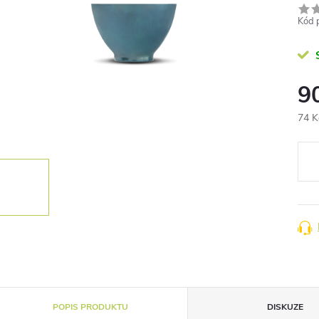
Kód 
9
74 K
Měr
cena
POPIS PRODUKTU
DISKUZE