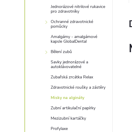
n
Jednorázové nitrilové rukavice
pro zdravotníky
e
Ochranné zdravotnické
pomůcky
l
Amalgámy - amalgámové
kapsle GlobalDental
Bělení zubů
Savky jednorázové a
autoklávovatelné
Zubařská zrcátka Relax
Zdravotnické roušky a zástěry
Misky na algináty
Zubní artikulační papírky
Mezizubní kartáčky
Profylaxe