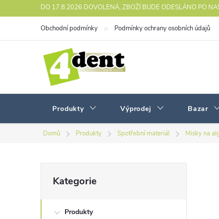
Přejít
DO 17.8.2026 DOVOLENÁ, ZBOŽÍ BUDE ODESLÁNO PO N
na
Obchodní podmínky
Podmínky ochrany osobních údajů
obsah
Produkty
Výprodej
Bazar
Domů
Produkty
Spotřební materiál
Misky na al
P
Přeskočit
Kategorie
kategorie
o
Produkty