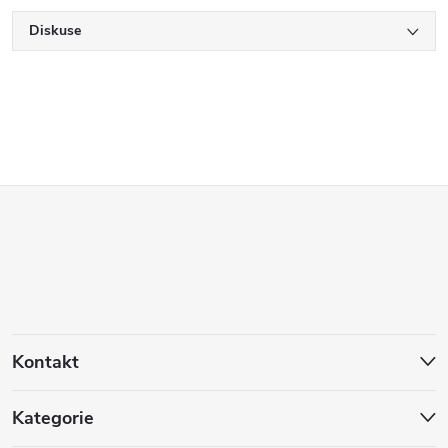
Diskuse
Z
á
p
a
Kontakt
t
Kategorie