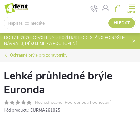
Přejít
NÁKUPNÍ
KOŠÍK
na
obsah
HLEDAT
DO 17.8.2026 DOVOLENÁ, ZBOŽÍ BUDE ODESLÁNO PO NAŠEM
NÁVRATU, DĚKUJEME ZA POCHOPENÍ
Ochranné brýle pro zdravotníky
Lehké průhledné brýle
Euronda
Podrobnosti hodnocení
Neohodnoceno
Kód produktu:
EURMA261025