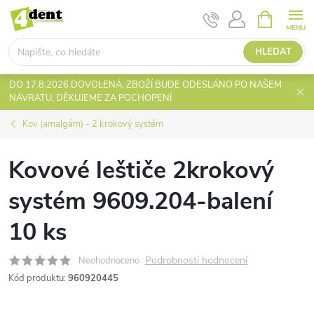
Přejít
NÁKUPNÍ
KOŠÍK
na
obsah
HLEDAT
DO 17.8.2026 DOVOLENÁ, ZBOŽÍ BUDE ODESLÁNO PO NAŠEM
NÁVRATU, DĚKUJEME ZA POCHOPENÍ
Kov (amalgám) - 2 krokový systém
Kovové leštiče 2krokový
systém 9609.204-balení
10 ks
Podrobnosti hodnocení
Neohodnoceno
Kód produktu:
960920445