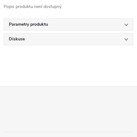
Popis produktu není dostupný
Parametry produktu
Diskuse
Z
á
p