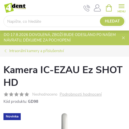
Přejít
NÁKUPNÍ
KOŠÍK
na
obsah
HLEDAT
DO 17.8.2026 DOVOLENÁ, ZBOŽÍ BUDE ODESLÁNO PO NAŠEM
NÁVRATU, DĚKUJEME ZA POCHOPENÍ
Intraorální kamery a příslušenství
Kamera IC-EZAU Ez SHOT
HD
Podrobnosti hodnocení
Neohodnoceno
Kód produktu:
GD98
Novinka