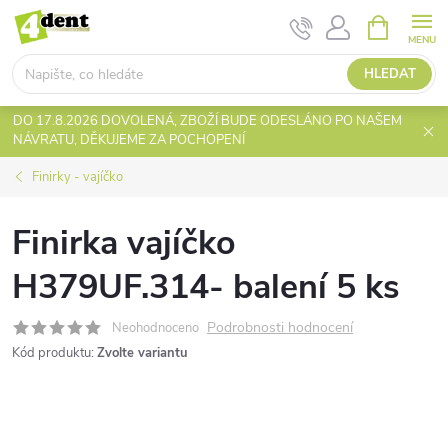
Přejít
NÁKUPNÍ
KOŠÍK
na
obsah
HLEDAT
DO 17.8.2026 DOVOLENÁ, ZBOŽÍ BUDE ODESLÁNO PO NAŠEM
NÁVRATU, DĚKUJEME ZA POCHOPENÍ
Finirky - vajíčko
Finirka vajíčko
H379UF.314- balení 5 ks
Podrobnosti hodnocení
Neohodnoceno
Kód produktu:
Zvolte variantu