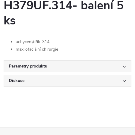
H379UF.314- balení 5
ks
uchycení/dřík: 314
maxilofaciální chirurgie
Parametry produktu
Diskuse
Z