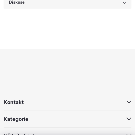
Diskuse
Z
á
p
a
Kontakt
t
Kategorie
í