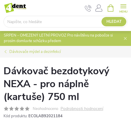
Přejít
NÁKUPNÍ
KOŠÍK
na
obsah
HLEDAT
SRPEN - OMEZENÝ LETNÍ PROVOZ Pro návštěvu na pobočce si
prosím domluvte schůzku předem
Dávkovače mýdel a dezinfekcí
Dávkovač bezdotykový
NEXA - pro náplně
(kartuše) 750 ml
Podrobnosti hodnocení
Neohodnoceno
Kód produktu:
ECOLAB92021184