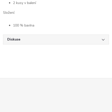
2 kusy v balení
Složení:
100 % bavlna
Diskuse
Z
á
p