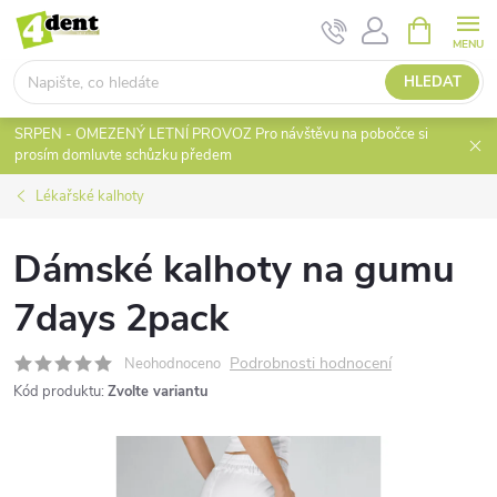
Přejít
NÁKUPNÍ
KOŠÍK
na
obsah
HLEDAT
SRPEN - OMEZENÝ LETNÍ PROVOZ Pro návštěvu na pobočce si
prosím domluvte schůzku předem
Lékařské kalhoty
Dámské kalhoty na gumu
7days 2pack
Podrobnosti hodnocení
Neohodnoceno
Kód produktu:
Zvolte variantu