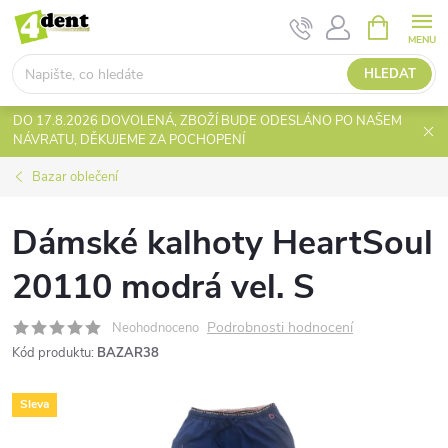
Přejít
NÁKUPNÍ
KOŠÍK
na
obsah
HLEDAT
DO 17.8.2026 DOVOLENÁ, ZBOŽÍ BUDE ODESLÁNO PO NAŠEM
NÁVRATU, DĚKUJEME ZA POCHOPENÍ
Bazar oblečení
Dámské kalhoty HeartSoul
20110 modrá vel. S
Podrobnosti hodnocení
Neohodnoceno
Kód produktu:
BAZAR38
Sleva