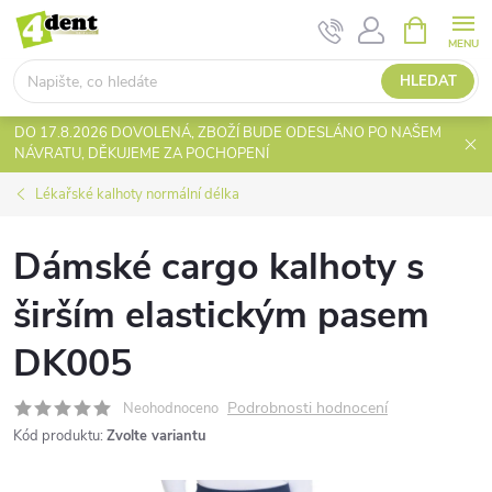
Přejít
NÁKUPNÍ
KOŠÍK
na
obsah
HLEDAT
DO 17.8.2026 DOVOLENÁ, ZBOŽÍ BUDE ODESLÁNO PO NAŠEM
NÁVRATU, DĚKUJEME ZA POCHOPENÍ
Lékařské kalhoty normální délka
Dámské cargo kalhoty s
širším elastickým pasem
DK005
Podrobnosti hodnocení
Neohodnoceno
Kód produktu:
Zvolte variantu