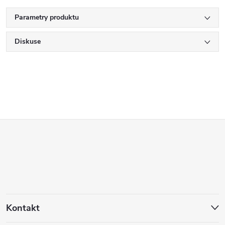
Parametry produktu
Diskuse
Z
á
p
a
Kontakt