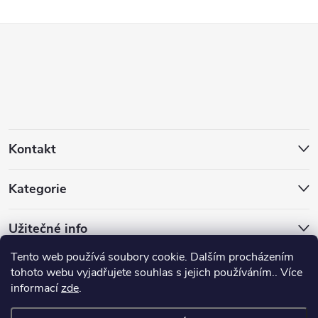
Z
á
p
a
Kontakt
t
Kategorie
í
Užitečné info
Tento web používá soubory cookie. Dalším procházením
Facebook
tohoto webu vyjadřujete souhlas s jejich používáním.. Více
informací
zde
.