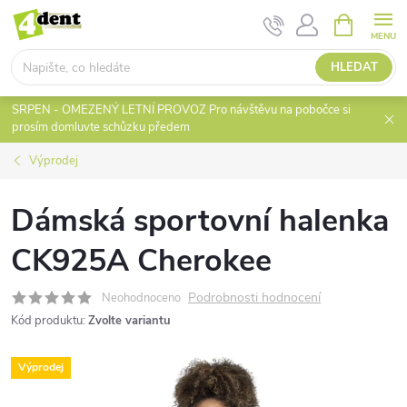
Přejít
NÁKUPNÍ
KOŠÍK
na
obsah
HLEDAT
SRPEN - OMEZENÝ LETNÍ PROVOZ Pro návštěvu na pobočce si
prosím domluvte schůzku předem
Výprodej
Dámská sportovní halenka
CK925A Cherokee
Podrobnosti hodnocení
Neohodnoceno
Kód produktu:
Zvolte variantu
Výprodej