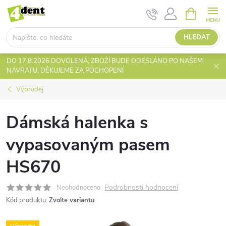
Přejít
NÁKUPNÍ
KOŠÍK
na
obsah
HLEDAT
DO 17.8.2026 DOVOLENÁ, ZBOŽÍ BUDE ODESLÁNO PO NAŠEM
NÁVRATU, DĚKUJEME ZA POCHOPENÍ
Výprodej
Dámská halenka s
vypasovaným pasem
HS670
Podrobnosti hodnocení
Neohodnoceno
Kód produktu:
Zvolte variantu