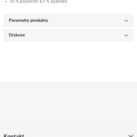
95 % polyester a 5 % spandex
Parametry produktu
Diskuse
Z
á
p
a
Kontakt