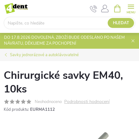
Přejít
NÁKUPNÍ
KOŠÍK
na
obsah
HLEDAT
DO 17.8.2026 DOVOLENÁ, ZBOŽÍ BUDE ODESLÁNO PO NAŠEM
NÁVRATU, DĚKUJEME ZA POCHOPENÍ
Savky jednorázové a autoklávovatelné
Chirurgické savky EM40,
10ks
Podrobnosti hodnocení
Neohodnoceno
Kód produktu:
EURMA1112