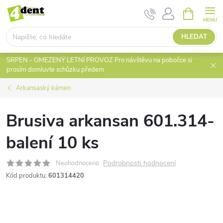
Přejít
NÁKUPNÍ
KOŠÍK
na
obsah
HLEDAT
SRPEN - OMEZENÝ LETNÍ PROVOZ Pro návštěvu na pobočce si
prosím domluvte schůzku předem
Arkansaský kámen
Brusiva arkansan 601.314-
balení 10 ks
Podrobnosti hodnocení
Neohodnoceno
Kód produktu:
601314420