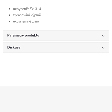
uchycení/dřík: 314
zpracování výplně
extra jemné zrno
Parametry produktu
Diskuse
Z
á