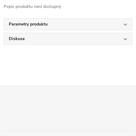
Popis produktu není dostupný
Parametry produktu
Diskuse
Z
á
p