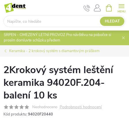
Přejít
NÁKUPNÍ
KOŠÍK
na
obsah
HLEDAT
SRPEN - OMEZENÝ LETNÍ PROVOZ Pro návštěvu na pobočce si
prosím domluvte schůzku předem
Keramika - 2 krokový systém s diamantovým práškem
2Krokový systém leštění
keramika 94020F.204-
balení 10 ks
Podrobnosti hodnocení
Neohodnoceno
Kód produktu:
94020F20440