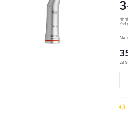
3
Kód 
Na 
3
28 9
Měr
cena