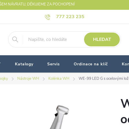
AŠEM NÁVRATU, DĚKUJEME ZA POCHOPENÍ
777 223 235
HLEDAT
Katalogy
Servis
Ordinace na klíč
Kon
pojky
Nástroje WH
Kolénka WH
WE-99 LED G s ocelovými loži
W
o