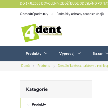
Přejít
DO 17.8.2026 DOVOLENÁ, ZBOŽÍ BUDE ODESLÁNO PO N
na
Obchodní podmínky
Podmínky ochrany osobních údajů
obsah
Produkty
Výprodej
Bazar
Domů
Produkty
Dentální kolénka, turbínky a rychlos
P
Přeskočit
Kategorie
kategorie
o
Produkty