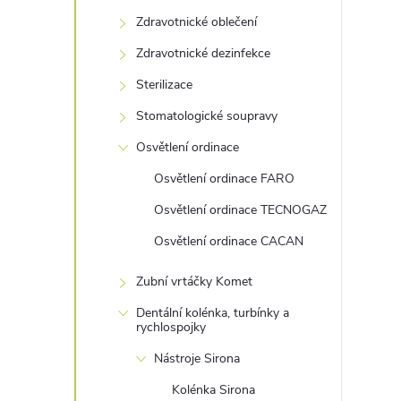
s
Zdravotnické oblečení
t
Zdravotnické dezinfekce
r
Sterilizace
Stomatologické soupravy
a
Osvětlení ordinace
n
Osvětlení ordinace FARO
Osvětlení ordinace TECNOGAZ
n
Osvětlení ordinace CACAN
í
Zubní vrtáčky Komet
p
Dentální kolénka, turbínky a
rychlospojky
a
Nástroje Sirona
Kolénka Sirona