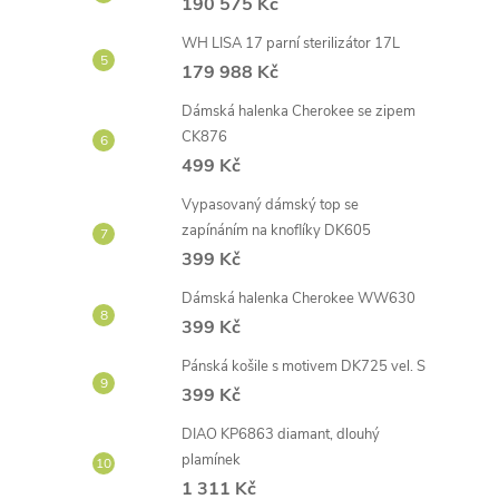
190 575 Kč
WH LISA 17 parní sterilizátor 17L
179 988 Kč
Dámská halenka Cherokee se zipem
CK876
499 Kč
Vypasovaný dámský top se
zapínáním na knoflíky DK605
399 Kč
Dámská halenka Cherokee WW630
399 Kč
Pánská košile s motivem DK725 vel. S
399 Kč
DIAO KP6863 diamant, dlouhý
plamínek
1 311 Kč