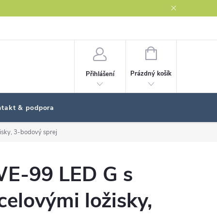
NÁKUPNÍ
KOŠÍK
Prázdný košík
Přihlášení
takt & podpora
sky, 3-bodový sprej
E-99 LED G s
celovými ložisky,