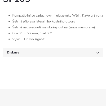
Kompatibilní se vzduchovými ultrazvuky W&H, KaVo a Sirona
Šetrná příprava laterálního kostního otvoru
Šetrné nadzvednutí membrány dutiny (sinus membrane)
Cca 3,5 x 5,2 mm, úhel 60°
Vyvinul Dr. Ivo Agabiti
Diskuse
Z