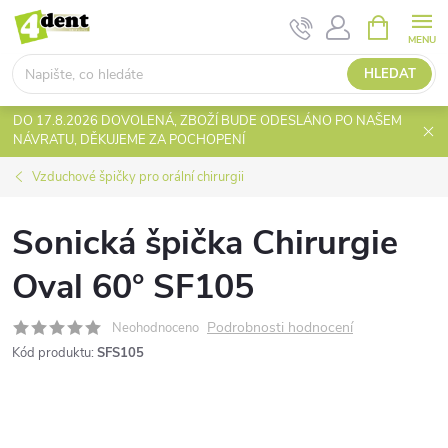
Přejít
NÁKUPNÍ
KOŠÍK
na
obsah
HLEDAT
DO 17.8.2026 DOVOLENÁ, ZBOŽÍ BUDE ODESLÁNO PO NAŠEM
NÁVRATU, DĚKUJEME ZA POCHOPENÍ
Vzduchové špičky pro orální chirurgii
Sonická špička Chirurgie
Oval 60° SF105
Podrobnosti hodnocení
Neohodnoceno
Kód produktu:
SFS105