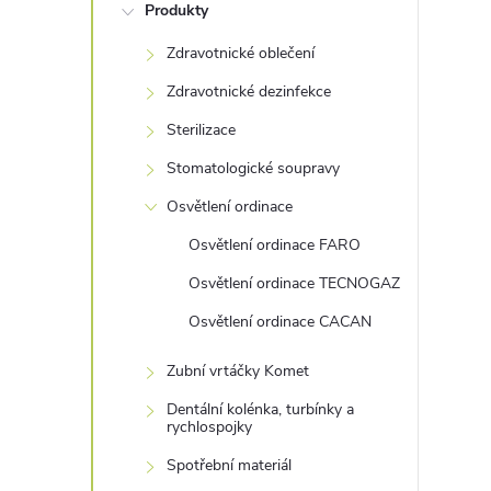
Produkty
s
Zdravotnické oblečení
t
Zdravotnické dezinfekce
r
Sterilizace
Stomatologické soupravy
a
Osvětlení ordinace
n
Osvětlení ordinace FARO
Osvětlení ordinace TECNOGAZ
n
Osvětlení ordinace CACAN
í
Zubní vrtáčky Komet
p
Dentální kolénka, turbínky a
rychlospojky
a
Spotřební materiál