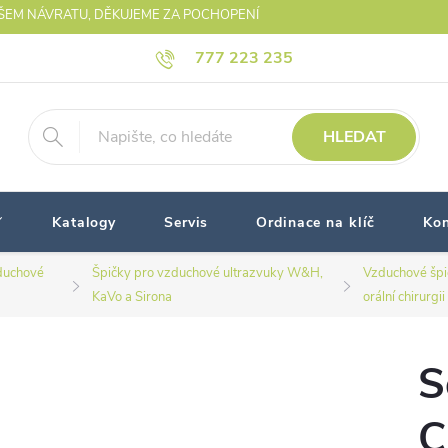
AŠEM NÁVRATU, DĚKUJEME ZA POCHOPENÍ
777 223 235
HLEDAT
Katalogy
Servis
Ordinace na klíč
Kon
duchové
Špičky pro vzduchové ultrazvuky W&H,
Vzduchové špi
KaVo a Sirona
orální chirurgii
S
C