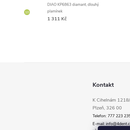
DIAO KP6863 diamant, dlouhý
plamínek
1 311 Kč
Z
á
Kontakt
p
K Cihelnám 1218
Plzeň, 326 00
a
Telefon: 777 223 23
t
E-mail: info@4dent.