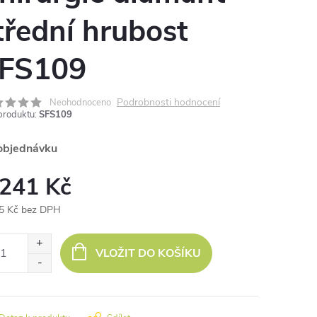
třední hrubost
FS109
Podrobnosti hodnocení
Neohodnoceno
produktu:
SFS109
objednávku
 241 Kč
5 Kč bez DPH
ná
:
VLOŽIT DO KOŠÍKU