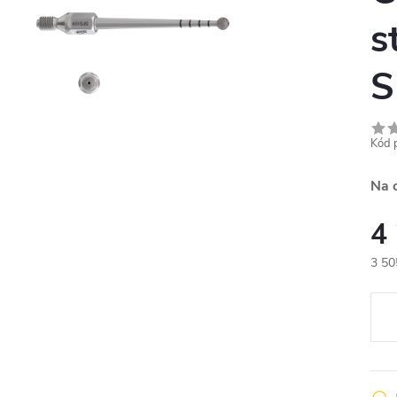
s
S
Kód 
Na 
4
3 50
Měr
cena