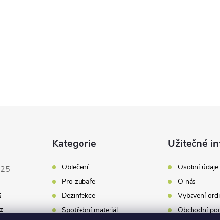
Kategorie
Užitečné in
Oblečení
Osobní údaje
/25
Pro zubaře
O nás
Dezinfekce
Vybavení ordi
5
cz
Spotřební materiál
Obchodní po