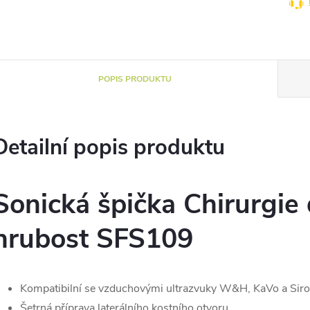
POPIS PRODUKTU
Detailní popis produktu
Sonická špička Chirurgie
hrubost SFS109
Kompatibilní se vzduchovými ultrazvuky W&H, KaVo a Sir
Šetrná příprava laterálního kostního otvoru