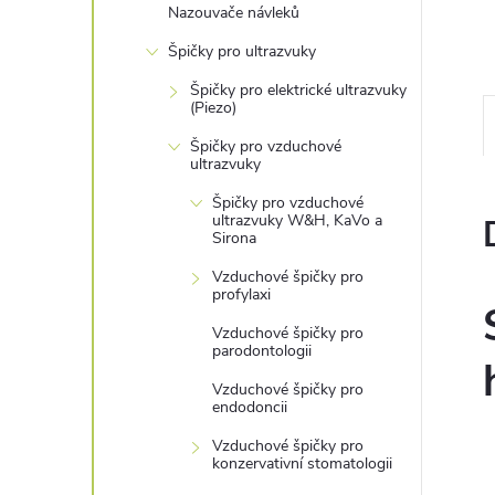
Nazouvače návleků
n
Špičky pro ultrazvuky
e
Špičky pro elektrické ultrazvuky
(Piezo)
l
Špičky pro vzduchové
ultrazvuky
Špičky pro vzduchové
ultrazvuky W&H, KaVo a
Sirona
Vzduchové špičky pro
profylaxi
Vzduchové špičky pro
parodontologii
Vzduchové špičky pro
endodoncii
Vzduchové špičky pro
konzervativní stomatologii