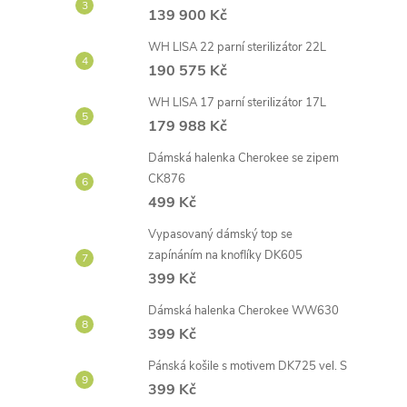
139 900 Kč
WH LISA 22 parní sterilizátor 22L
190 575 Kč
WH LISA 17 parní sterilizátor 17L
179 988 Kč
Dámská halenka Cherokee se zipem
CK876
499 Kč
Vypasovaný dámský top se
zapínáním na knoflíky DK605
399 Kč
Dámská halenka Cherokee WW630
399 Kč
Pánská košile s motivem DK725 vel. S
399 Kč