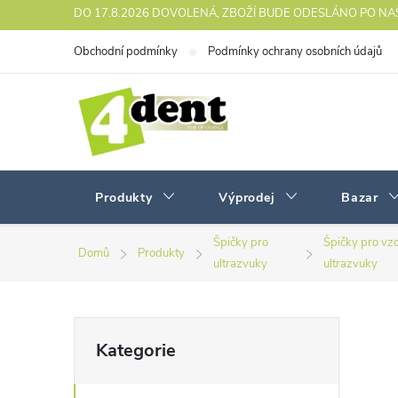
Přejít
DO 17.8.2026 DOVOLENÁ, ZBOŽÍ BUDE ODESLÁNO PO N
na
Obchodní podmínky
Podmínky ochrany osobních údajů
obsah
Produkty
Výprodej
Bazar
Špičky pro
Špičky pro vz
Domů
Produkty
ultrazvuky
ultrazvuky
P
Přeskočit
Kategorie
kategorie
o