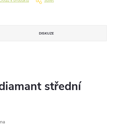
Dotaz k produktu
Sdílet
DISKUZE
 diamant střední
ona