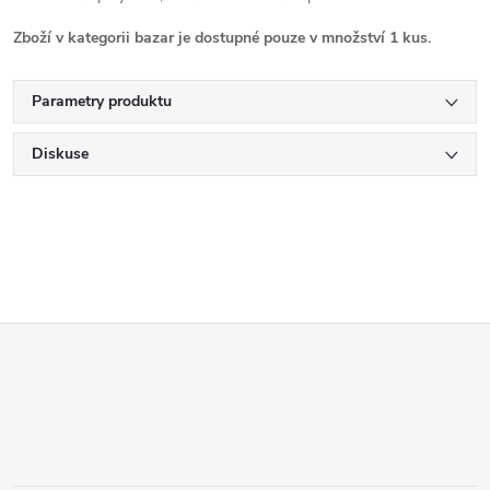
Zboží v kategorii bazar je dostupné pouze v množství 1 kus.
Parametry produktu
Diskuse
Z
á
p