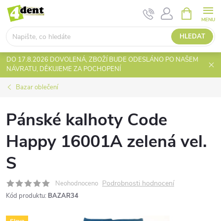
Přejít
NÁKUPNÍ
KOŠÍK
na
obsah
HLEDAT
DO 17.8.2026 DOVOLENÁ, ZBOŽÍ BUDE ODESLÁNO PO NAŠEM
NÁVRATU, DĚKUJEME ZA POCHOPENÍ
Bazar oblečení
Pánské kalhoty Code
Happy 16001A zelená vel.
S
Podrobnosti hodnocení
Neohodnoceno
Kód produktu:
BAZAR34