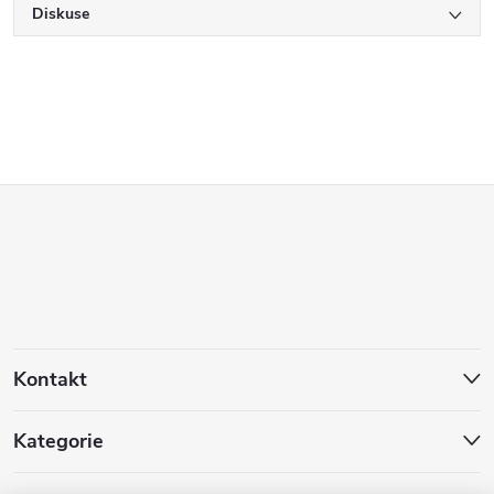
Diskuse
Z
á
p
a
Kontakt
t
Kategorie
í