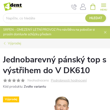
Přejít
NÁKUPNÍ
KOŠÍK
na
obsah
HLEDAT
SRPEN - OMEZENÝ LETNÍ PROVOZ Pro návštěvu na pobočce si
prosím domluvte schůzku předem
Výprodej
Jednobarevný pánský top s
výstřihem do V DK610
Podrobnosti hodnocení
Neohodnoceno
Kód produktu:
Zvolte variantu
Výprodej