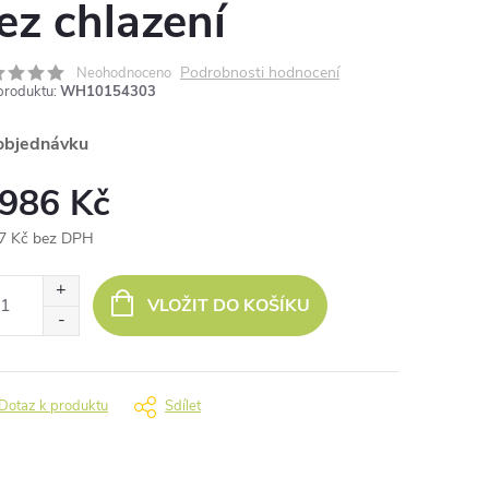
ez chlazení
Podrobnosti hodnocení
Neohodnoceno
produktu:
WH10154303
objednávku
 986 Kč
7 Kč bez DPH
ná
:
VLOŽIT DO KOŠÍKU
Dotaz k produktu
Sdílet