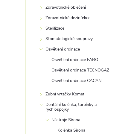
s
Zdravotnické oblečení
t
Zdravotnické dezinfekce
r
Sterilizace
Stomatologické soupravy
a
Osvětlení ordinace
n
Osvětlení ordinace FARO
Osvětlení ordinace TECNOGAZ
n
Osvětlení ordinace CACAN
í
Zubní vrtáčky Komet
p
Dentální kolénka, turbínky a
rychlospojky
a
Nástroje Sirona
Kolénka Sirona