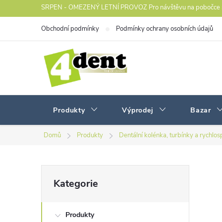
Přejít
SRPEN - OMEZENÝ LETNÍ PROVOZ Pro návštěvu na pobočce s
na
Obchodní podmínky
Podmínky ochrany osobních údajů
obsah
Produkty
Výprodej
Bazar
Domů
Produkty
Dentální kolénka, turbínky a rychlos
P
Přeskočit
Kategorie
kategorie
o
Produkty