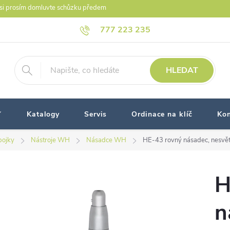
i prosím domluvte schůzku předem
777 223 235
HLEDAT
Katalogy
Servis
Ordinace na klíč
Kon
pojky
Nástroje WH
Násadce WH
HE-43 rovný násadec, nesvětl
H
n