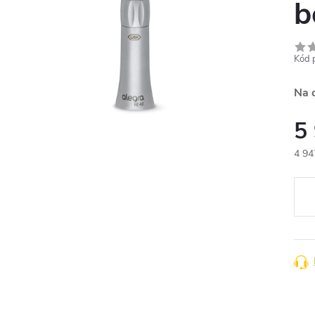
b
Kód 
Na 
5
4 94
Měr
cena