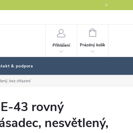
NÁKUPNÍ
KOŠÍK
Prázdný košík
Přihlášení
takt & podpora
ený, bez chlazení
E-43 rovný
ásadec, nesvětlený,